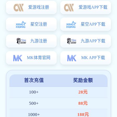
与智能分析为核心的数字生态平台，聚焦全球体育用户的实
时信息与多终端互动体验。平台以稳定技术架构和合规体系
赢得市场认可，深受世界杯竞猜网站推荐-世界杯(中国)用户
喜爱。
技术驱动，性能优先
平台采用自研系统架构，持续优化加载速度与数据传
输流程，通过部署全球 CDN 加速节点，实现不同地
区高速访问与高并发下的稳定运行，全面提升用户操
作流畅度。