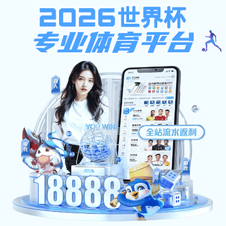
注册入口
全天更新 ·
世界杯竞猜网站
365
赛事实时同步
无论您身在何处，
世界杯竞猜网站365APP
为您带来
高速、高清、稳定的观赛体验。
下载客户端
网页端访问