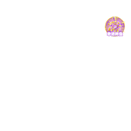
互动内容
提供多种媒体形式如图文、短视频、集锦回顾，提升世界
杯竞猜网站365 的平台使用粘性与用户参与感。
多维安全防御模型
世界杯竞猜网站365从多个层面构建立体式防御体系，涵盖
数据传输、账户操作与隐私保护，力求为用户营造安全、稳
定的使用体验。